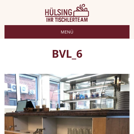
MENÜ
BVL_6